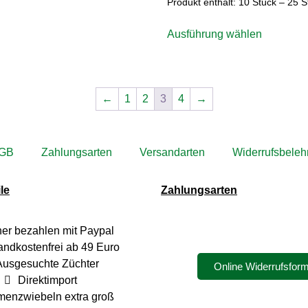
Produkt enthält: 10
Stück
– 25
S
Ausführung wählen
←
1
2
3
4
→
GB
Zahlungsarten
Versandarten
Widerrufsbeleh
le
Zahlungsarten
her bezahlen mit Paypal
andkostenfrei ab 49 Euro
Ausgesuchte Züchter
Online Widerrufsform
Direktimport
menzwiebeln extra groß