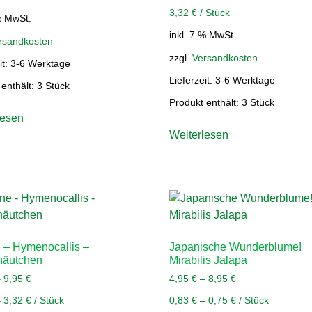
3,32
€
/
Stück
% MwSt.
inkl. 7 % MwSt.
rsandkosten
zzgl.
Versandkosten
it:
3-6 Werktage
Lieferzeit:
3-6 Werktage
 enthält: 3
Stück
Produkt enthält: 3
Stück
lesen
Weiterlesen
 – Hymenocallis –
Japanische Wunderblume!
häutchen
Mirabilis Jalapa
–
9,95
€
4,95
€
–
8,95
€
–
3,32
€
/
Stück
0,83
€
–
0,75
€
/
Stück