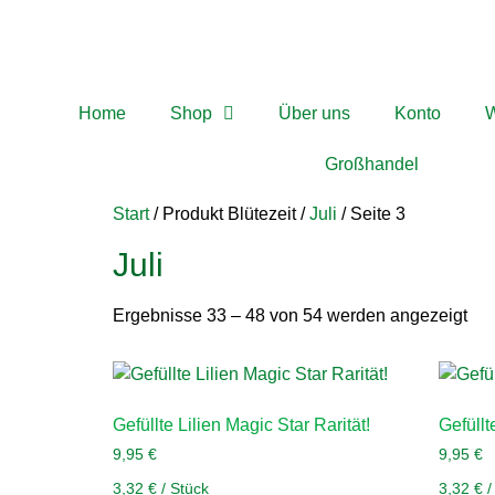
Home
Shop
Über uns
Konto
W
Großhandel
Start
/ Produkt Blütezeit /
Juli
/ Seite 3
Juli
Ergebnisse 33 – 48 von 54 werden angezeigt
Gefüllte Lilien Magic Star Rarität!
Gefüllt
9,95
€
9,95
€
3,32
€
/
Stück
3,32
€