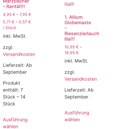
Märzbecher
– Rarität!!!
4,95
€
–
7,95
€
1. Allium
Globemaste
0,71
€
–
0,57
€
–
/
Stück
Riesenzierlauch
inkl. MwSt.
lila!!!
zzgl.
10,95
€
–
19,95
€
Versandkosten
inkl. MwSt.
Lieferzeit:
Ab
zzgl.
September
Versandkosten
Produkt
Lieferzeit:
Ab
enthält: 7
September
Stück
– 14
Stück
Ausführung
wählen
Ausführung
wählen